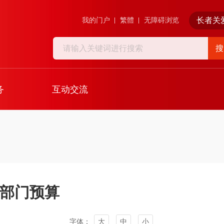
长者关
我的门户
繁體
无障碍浏览
搜
务
互动交流
年部门预算
字体：
大
中
小