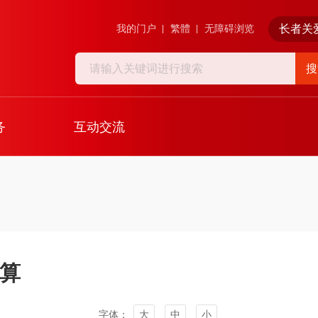
长者关
我的门户
繁體
无障碍浏览
搜
务
互动交流
预算
字体：
大
中
小