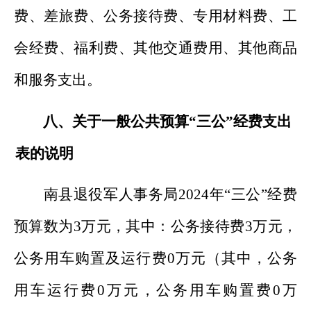
费、差旅费、公务接待费、
专用材料费、
工
会经费、福利费、其他交通
费用
、其他商品
和服务支出。
八、关于一般公共预算
“
三公
”
经费支出
表的说明
南县退役军人事务局
202
4
年
“
三公
”
经费
预算数为
3
万元，其中：公务接待
费
3
万元，
公务用车购置及运行费
0万
元
（其中，
公务
用车运行费
0
万元，公务用车购置费
0
万