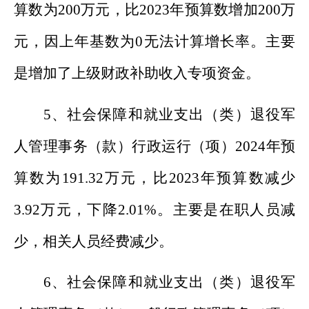
算数为
200
万元，比
202
3
年预算数
增加
200
万
元，
因上年基数为
0
无法计算增长率
。主要
是
增加了上级财政补助收入专项资金。
5
、
社会保障和就业支出（类）
退役军
人管理事务
（款）
行政运行
（项）
202
4
年预
算数为
191.32
万元，比
202
3
年预算数
减少
3.92
万元，
下降
2.01
%
。主要是在职人员
减
少，相关人员经费减少。
6
、
社会保障和就业支出（类）
退役军