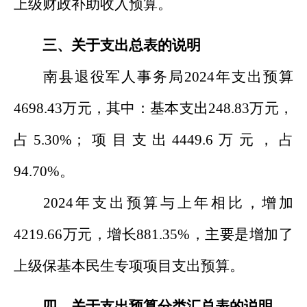
上级财政补助收入预算
。
三、关于支出总表的说明
南县退役军人事务局
202
4
年支出预算
4698.43
万元，其中：基本支出
248.83
万元，
占
5.30
%
；项目支出
4449.6
万元，占
94.70
%
。
202
4
年
支出
预算
与上年相比，
增加
4219.66
万元，
增长
881.35
%
，
主要是
增加了
上级保基本民生专项项目支出预算
。
四、关于支出预算分类汇总表的说明