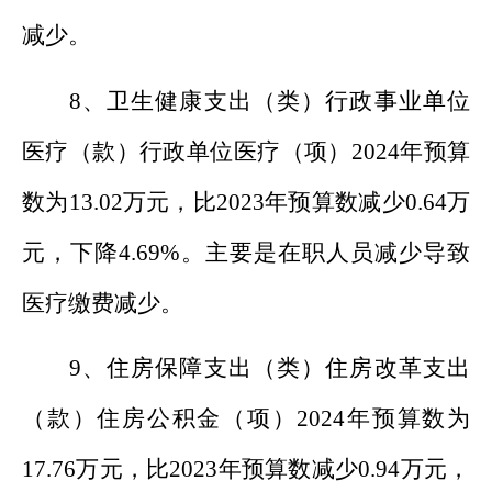
减少
。
8
、
卫生健康支出（类）行政事业单位
医疗（款）行政单位医疗（项）
202
4
年预算
数为
13.02
万元，比
202
3
年预算数
减少
0.64
万
元，
下降
4.69
%
。
主要是在职人员
减少导致
医疗缴费减少
。
9
、
住房保障支出（类）住房改革支出
（款）住房公积金（项）
202
4
年预算数为
17.76
万
元，比
202
3
年预算数
减少
0.94
万元，