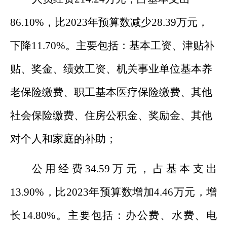
86.10
%
，比
202
3
年预算数
减少
28.39
万元，
下降
11.70
%
。
主要包括：基本工资、津贴补
贴、
奖金、绩效工资、
机关事业单位基本养
老保险缴费、职工基本医疗保险缴费、其他
社会保险缴费、住房公积金
、奖励金、其他
对个人和家庭的补助
；
公用经费
34.59
万
元，
占
基本支出
13.90
%
，比
202
3
年预算数
增加
4.46
万元，
增
长
14.80
%
。
主要包括：办公费、水费、电