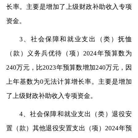
长率
。主要是
增加了上级财政补助收入专项
资金
。
3
、
社会保障和就业支出（类）
抚恤
（款）
义务兵优待
（项）
202
4
年预算数为
240
万元，比
202
3
年预算数
增加
240
万元，
因
上年基数为
0
无法计算增长率
。主要是
增加
了上级财政补助收入专项资金。
4
、
社会保障和就业支出（类）
退役安
置
（款）
其他退役安置支出
（项）
202
4
年预