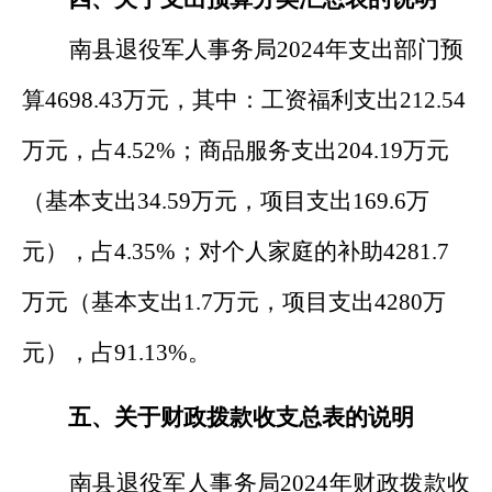
南县退役军人事务局
202
4
年支出
部门
预
算
4698.43
万元，其中：工资福利支出
212.54
万元，占
4.52
%
；商品服务支出
204.19
万元
（
基本支出
34.59
万元，项目支出
169.6
万
元），
占
4.35
%
；对个人家庭的补助
4281.7
万元
（
基本支出
1.7
万元，项目支出
4280
万
元）
，占
91.13
%
。
五、关于财政拨款收支总表的说明
南县退役军人事务局
202
4
年财政拨款收