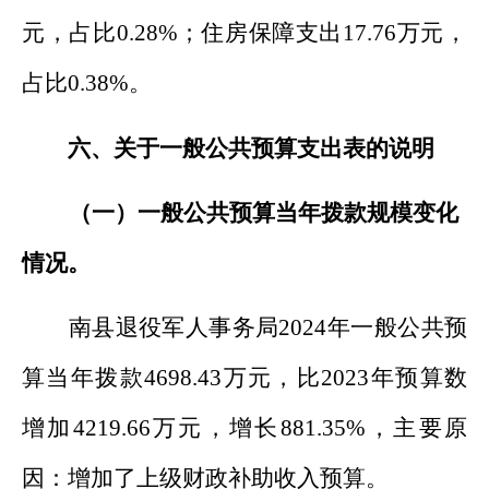
元，占比
0.28
%
；住房保障支出
17.76
万元，
占比
0.38
%
。
六、关于一般公共预算支出表的说明
（一）一般公共预算当年拨款规模变化
情况。
南县退役军人事务
局
202
4
年一般公共预
算当年拨款
4698.43
万元，比
202
3
年预算数
增加
4219.66
万元，
增长
881.35%
，
主要原
因：
增加了上级财政补助收入预算
。