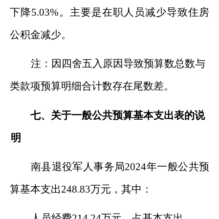
下降
5.03
%
。主要是在职人员
减少导致住房
公积金减少
。
注：因四舍五入原因导致预算数总数与
类款项预算明细合计数存在尾数差。
七、关于一般公共预算基本支出表的说
明
南县退役军人事务
局
202
4
年一般公共预
算基本支出
248.83
万
元，其中：
人员经费
214.24
万元
，
占
基本支出