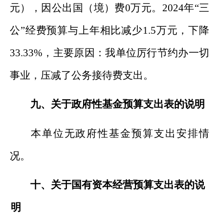
元
）
，因公
出国（境）费
0
万元。
202
4
年
“
三
公
”
经费预算
与
上年
相比
减少
1.5
万元
，
下降
33.33
%
，
主要原因
：
我单位
厉行节约办一切
事业，
压减了公务接待费支出。
九、关于政府性基金预算支出表的说明
本单位无政府性基金预算支出安排情
况。
十、关于国有资本经营预算支出表的说
明