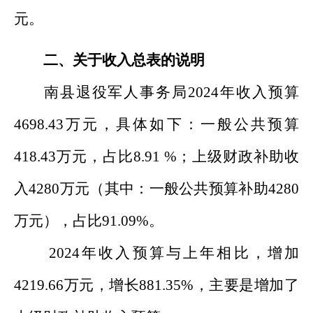
元。
二、
关于收入总表的说明
南县退役军人事务局
202
4
年收入预算
4698.43
万元，
具体如下
：一般公共预算
418.43
万元，占
比
8.91
%
；上级财政补助收
入
4280
万元
（其中：一般公共预算补助
4280
万元
）
，占比
91.09%
。
202
4
年收入预算
与上年相比，
增加
4219.66
万元，
增长
881.35
%
，
主要是
增加了