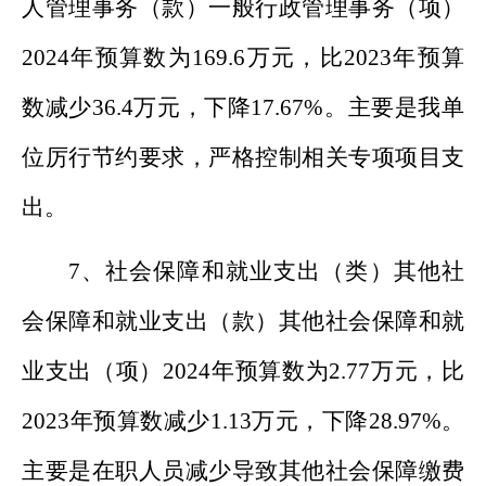
人管理事务
（款）
一般行政管理事务
（项）
202
4
年预算数为
169.6
万元，比
202
3
年预算
数
减少
36.4
万元，
下降
17.67
%
。主要是
我单
位厉行节约要求，严格控制相关专项项目支
出。
7
、
社会保障和就业支出（类）其他社
会保障和就业支出（款）其他社会保障和就
业支出（项）
202
4
年预算数为
2.77
万元，比
202
3
年预算数
减少
1.13
万元，
下降
28.97
%
。
主要是在职人员
减少导致其他社会保障缴费