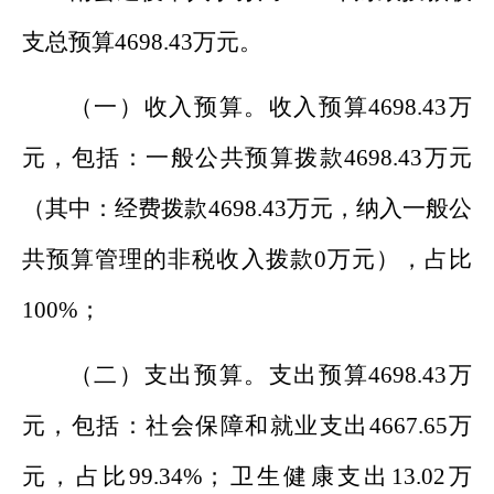
支总预
算
4698.43
万元。
（一）
收入预算。
收入预算
4698.43
万
元，包括：一般公共预算拨款
4698.43
万元
（其中：
经费拨款
4698.43
万元，
纳入一般公
共预算管理的非税收入拨款
0
万元
），占比
100
%
；
（二）支出预算。
支出预算
4698.43
万
元，包括：社会保障和就业支出
4667.65
万
元，占比
99.34
%
；卫生健康支出
13.02
万