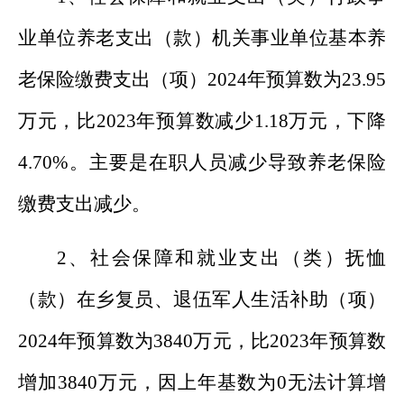
业单位养老支出（款）机关事业单位基本养
老保险缴费支出（项）
202
4
年预算数为
2
3.95
万元，比
202
3
年预算数
减少
1.18
万元，
下降
4.70
%
。主
要
是在职人员
减少导致养老保险
缴费支出减少
。
2
、
社会保障和就业支出（类）
抚恤
（款）在乡复员、退伍军人生活补助（项）
202
4
年预算数为
3840
万元，比
202
3
年预算数
增加
3840
万元，
因上年基数为
0
无法计算增