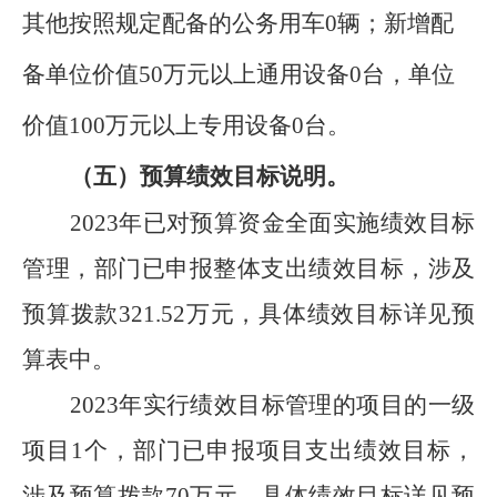
其他按照规定配备的公务用车
0
辆；新增配
备单位价值
50
万元以上通用设备
0
台，单位
价值
100
万元以上专用设备
0
台
。
（五）预算绩效
目标
说明。
2023
年已对预算资金全面实施绩效目标
管理，
部门已申报整体支出绩效目标
，
涉及
预算拨款
321.52
万元，
具体绩效目标详见预
算表中。
2023
年
实行绩效目标管理的项目的
一级
项目
1
个，
部门已申报项目支出绩效目标
，
涉及预
算拨款
70
万元，
具体绩效目标详见预