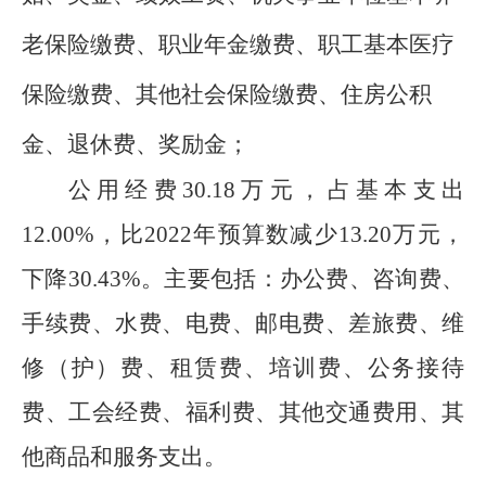
老保险缴费、职业年金缴费、职工基本医疗
保险缴费、其他社会保险缴费、住房公积
金
、退休费、奖励金
；
公用经费
30.18
万
元，
占
基本支出
12.00
%
，比
202
2
年预算数
减少
13.20
万元，
下降
30.43
%
。
主要包括：办公费、
咨询费、
手续费
、水费、电费、邮电费、差旅费、维
修（护）费、
租赁费、培训
费
、
公务接待
费、工会经费、福利费、其他交通
费用
、其
他商品和服务支出。