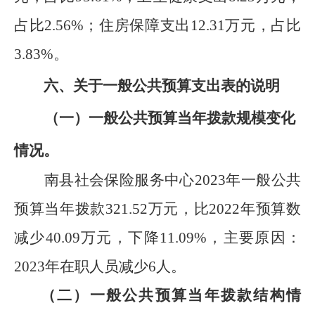
占比
2.56
%
；住房保障支出
12.31
万元，占比
3.83
%
。
六、关于一般公共预算支出表的说明
（一）一般公共预算当年拨款规模变化
情况。
南县社会保险服务中心
2023
年一般公共
预算当年拨款
321.52
万元，比
202
2
年预算数
减少
40.09
万元，
下降
11.09%
，
主要原因：
2023
年在职人员减少
6
人。
（二）一般公共预算当年拨款结构情