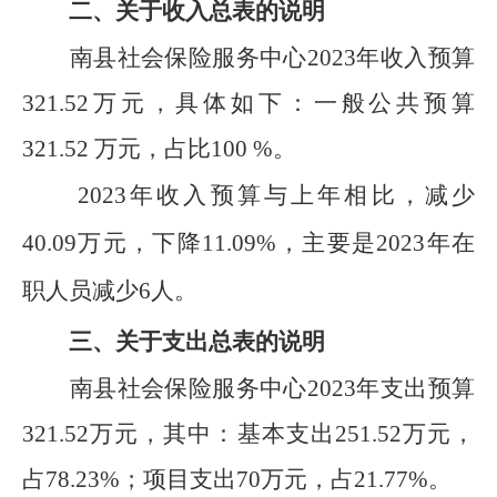
二、
关于收入总表的说明
南县社会保险服务中心
2023
年收入预算
321.52
万元，
具体如下
：一般公共预算
321.52
万元，占
比
100
%
。
2023
年收入预算
与上年相比，
减少
40.09
万元，
下降
11.09
%
，
主要是
2023
年在
职人员减少
6
人
。
三、关于支出总表的说明
南县社会保险服务中心
2023
年支出预算
321.52
万元，其中：基本支出
251.52
万元，
占
78.23
%
；项目支出
70
万元，占
21.77
%
。