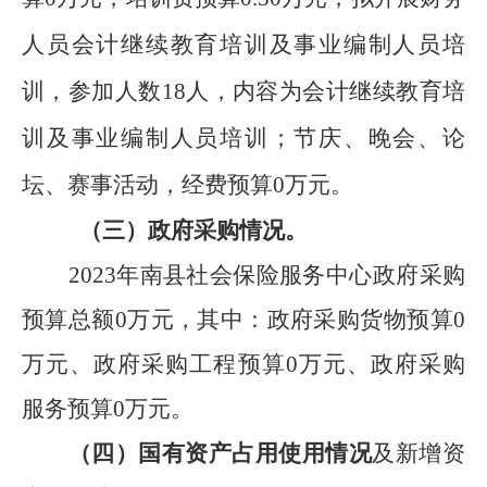
人员会计继续教育
培训
及事业编制人员培
训
，
参加
人数
18
人，内容为
会计继续教育
培
训
及事业编制人员培训
；节庆、晚会、论
坛、赛事活动，经费预算
0
万元。
（三）政府采购情况。
2023
年
南县社会保险服务中心
政府采购
预算总额
0
万元，其中：政府采购货物预算
0
万元、政府采购工程预算
0
万元、政府采购
服务预算
0
万
元。
（四）国有资产占用使用情况
及新增资