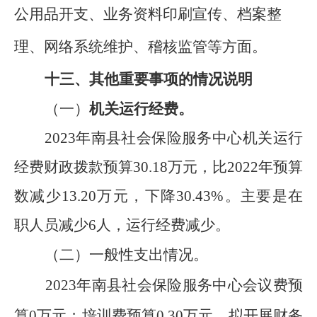
公用品开支、业务资料印刷宣传、档案整
理、网络系统维护
、稽核监管
等方面。
十三、其他重要事项的情况说明
（
一
）
机关运行经费。
2023
年
南县社会保险服务中心
机关运行
经费财政拨款预
算
30.18
万元，比
202
2
年预算
数
减少
13.20
万元，
下降
30.43
%
。
主要是
在
职人员减少
6
人，
运行
经费减少
。
（二）一般性支出情况。
2023
年
南县社会保险服务中心
会议费预
算
0
万元；培训费预算
0.30
万元
，
拟开展
财务