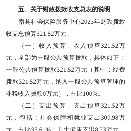
五、关于财政拨款收支总表的说明
南县社会保险服务中心
2023
年财政拨款
收支总预
算
321.52
万元。
（一）
收入预算。
收入预算
321.52
万
元，
全部为
一般公共预算拨款
，具体如下：
一般公共预算拨款
321.52
万元
（其中：
经费
拨款
321.52
万元，
纳入一般公共预算管理的
非税收入拨款
0
万元
），占比
100
%
。
（二）支出预算。
支出预算
321.52
万
元，包括：社会保障和就业支出
300.98
万
元，占比
93.61
%
；卫生健康支出
8.23
万元，