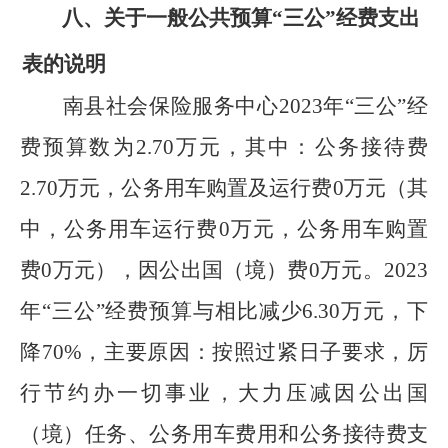
八、关于一般公共预算
“
三公
”
经费支出
表的说明
南县社会保险服务中心
2023
年
“
三公
”
经
费预算数为
2.70
万元，其中：公务接待
费
2.70
万元，
公务用车购置及运行费
0
万
元
（其
中，
公务用车运行费
0
万元，公务用车购置
费
0
万元
）
，因公
出国（境）费
0
万元。
2023
年
“
三公
”
经费预算
与
相比
减少
6.30
万元
，
下
降
70
%
，
主要原因
：
按照过紧日子要求，厉
行节约办一切事业，大力压减因公出国
（境）任务、公务用车费用和公务接待费支