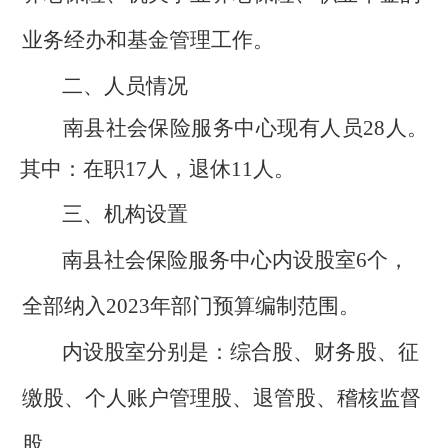
业务经办
和基金管理
工作。
二、人员情况
南县社会保险服务中心
现有人员
28
人。
其中
：
在职
17
人，退休
11
人。
三、机构设置
南县社会保险服务
中心
内设股室
6
个，
全部纳入
202
3
年部门预算编制范围。
内设股室分别是：综合股、财务股、征
缴股、个人账户管理股、退管股、稽核监督
股
。