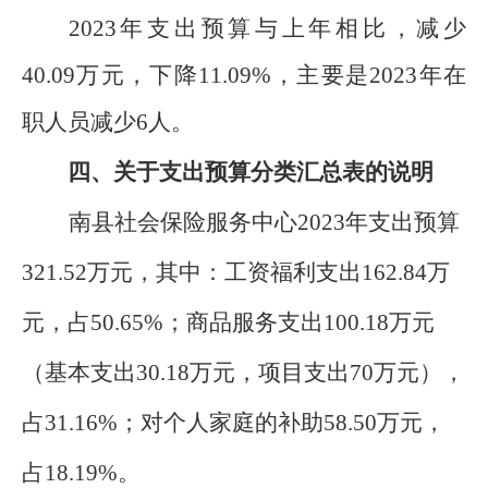
2023
年
支出
预算
与上年相比，
减少
40.09
万元，
下降
11.09
%
，
主要是
2023
年在
职人员减少
6
人。
四、关于支出预算分类汇总表的说明
南县社会保险服务中心
2023
年支出预算
321.52
万元，其中：工资福利支出
162.84
万
元，占
50.65
%
；商品服务支出
100.18
万元
（
基本支出
30.18
万元，项目支出
70
万元），
占
31.16
%
；对个人家庭的补助
58.50
万元，
占
18.19
%
。