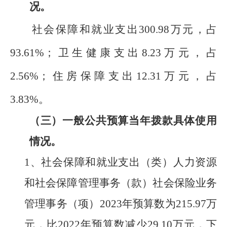
况
。
社会保障和就业支
出
300.98
万元，占
93.61
%
；
卫生健康支出
8.23
万
元，
占
2.56
%
；住房保障支出
12.31
万元，占
3.83
%
。
（三）
一般公共预算当年拨款具体使用
情况。
1、
社会保障和就业支出（类）人力资源
和社会保障管理事务（款）社会保险业务
管理事务（项）
202
3
年预算数为
215.97
万
元，比
202
2
年预算数减少
29.10
万元，下