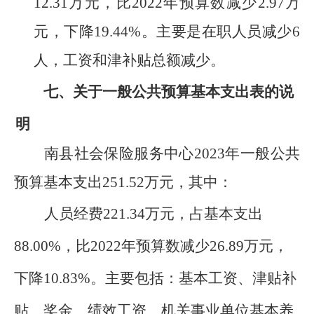
12.31
万
元，比
202
2
年预算数
减少
2.97
万
元，
下降
19.44
%
。主要是在职人员减少
6
人，工资和津补贴总额减少。
七、关于一般公共预算基本支出表的说
明
南县社会保险服务中心
2023
年一般公共
预算基本支出
251.52
万
元，其中：
人员经费
221.34
万元
，
占
基本支出
88.00
%
，比
202
2
年预算数
减少
26.89
万元，
下降
10.83
%
。
主要包括：基本工资、津贴补
贴、
奖金、绩效工资、
机关事业单位基本养