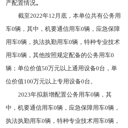
产配置情况
。
截至
202
2
年
12
月底，本
单位
共有公务用
车
0
辆，其中，机要通信用车
0
辆，应急保障
用车
0
辆，执法执勤用车
0
辆，特种专业技术
用车
0
辆，其他按照规定配备的公务用车
0
辆；单位价值
50
万元以上通用设备
0
台，单
位价值
100
万元以上专用设备
0
台。
2023
年拟新增配置公务用车
0
辆，其
中，机要通信用
车
0
辆，应急保障用车
0
辆，
执法执勤用车
0
辆，特种专业技术用车
0
辆，