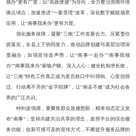
领办”更有广度；以“高效便捷”为导向，全力整治营商环境
痛点堵点，加速推进“一窗受理”改革，深化数字赋能场景
应用，让“南事我来办”更有力度。
强化服务保障，凝聚“三南”工作发展合力。压紧责任
抓落实，全县上下协同发力，推动品牌创建与基层治理深
度融合；加强宣传造声势，让“南事一起办”“南事我领
办”“南事我来办”家喻户晓、深入人心；健全机制求长效，
让“三南”特色工作真正成为老百姓口中叫得响、心里信得
过、行动离不开的“金字招牌”，让“南县不难”成为社会各
界的广泛共识。
钟剑波强调，要聚焦群众急难愁盼，精准动态定义发
布“南事”；坚持共建共治共享的理念，发挥平台的综合服
务功能；创新可感可及的宣传方式，不断提升服务品牌的