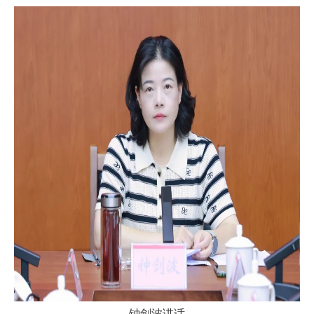
钟剑波讲话