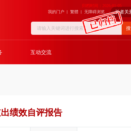
归档时间：2026-01-05
长者关
我的门户
繁體
无障碍浏览
搜
务
互动交流
支出绩效自评报告