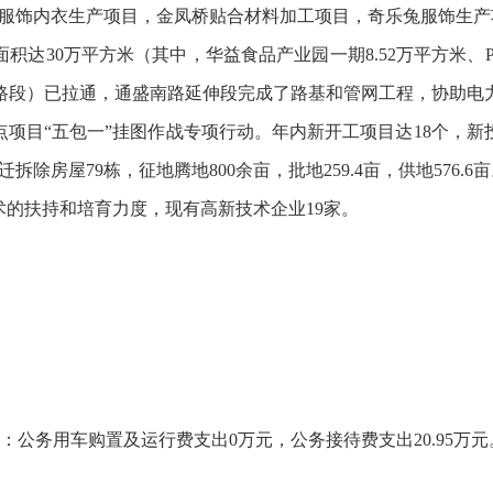
服饰内衣生产项目，金凤桥贴合材料加工项目，奇乐兔服饰生产项
30万平方米（其中，华益食品产业园一期8.52万平方米、PPP
山路段）已拉通，通盛南路延伸段完成了路基和管网工程，协助电
重点项目“五包一”挂图作战专项行动。年内新开工项目达18个，
房屋79栋，征地腾地800余亩，批地259.4亩，供地576.6
术的扶持和培育力度，现有高新技术企业19家。
其中：公务用车购置及运行费支出0万元，公务接待费支出20.95万元