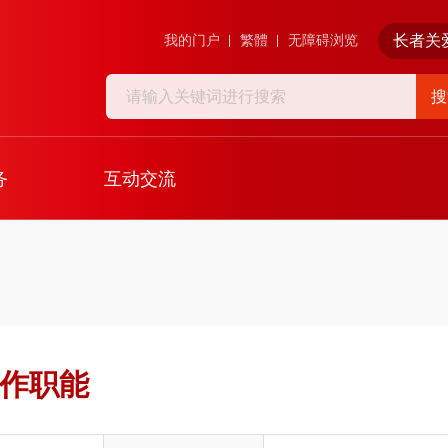
长者关
我的门户
繁體
无障碍浏览
搜
务
互动交流
工作职能