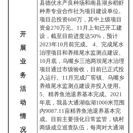
县德伏水产良种场和南县湖乡稻虾
种养专业合作社为项目建设单位。
项目总投资600万，其中上级项目
资金270万元。11月上旬已开工建
开
设，截至目前进度达50%，预计
2023年10月前完成。 4、完成尾水
展
治理项目和养殖尾水监测点建设。
业
10月底，乌嘴乡三池两坝尾水治理
项目通过市级验收，目前已正式投
务
入运行。11月完成厂窖镇、乌嘴乡
养殖尾水监测点建设并投入使用。
活
5、精养鱼池退养基本完成。2021
动
年底，我县大通湖临湖1000米范围
内9087.11亩精养鱼池退养基本完
情
成。目前主要强化日常监管，镇村
两级成立巡查队伍，每周对大通湖
况