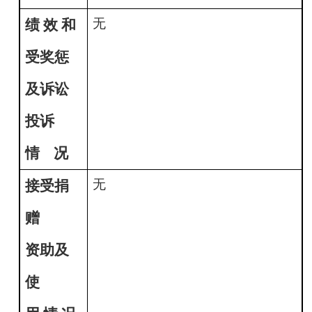
无
绩
效
和
受奖惩
及诉讼
投诉
情
况
无
接受捐
赠
资助及
使